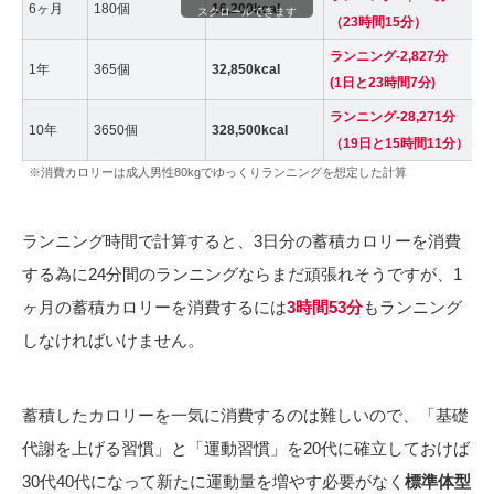
6ヶ月
180個
16,200kcal
1
スクロールできます
（23時間15分）
ランニング-2,827分
1年
365個
32,850kcal
3
(1日と23時間7分)
ランニング-28,271分
10年
3650個
328,500kcal
3
（19日と15時間11分）
※消費カロリーは成人男性80kgでゆっくりランニングを想定した計算
ランニング時間で計算すると、3日分の蓄積カロリーを消費
する為に24分間のランニングならまだ頑張れそうですが、1
ヶ月の蓄積カロリーを消費するには
3時間53分
もランニング
しなければいけません。
蓄積したカロリーを一気に消費するのは難しいので、「基礎
代謝を上げる習慣」と「運動習慣」を20代に確立しておけば
30代40代になって新たに運動量を増やす必要がなく
標準体型