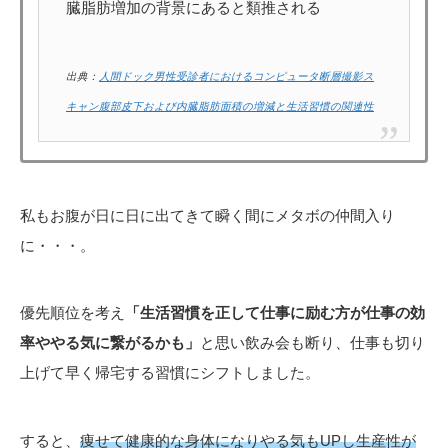
臓脂肪増加の背景にあると類推される
出典：
人間ドック男性受診者におけるコンピュータ断層撮影ス
キャン腹部皮下および内臓脂肪面積の増減と生活習慣の関連性
私もお腹が日に日に出てきて瞬く間にメタボの仲間入り
に・・・。
優先順位を考え
「生活習慣を正して仕事に励む方が仕事の効
率ややる気に繋がるかも」
と思い飲み会も断り、仕事も切り
上げて早く帰宅する習慣にシフトしました。
すると、
痩せて健康的な身体になりやる気もUPし生産性が