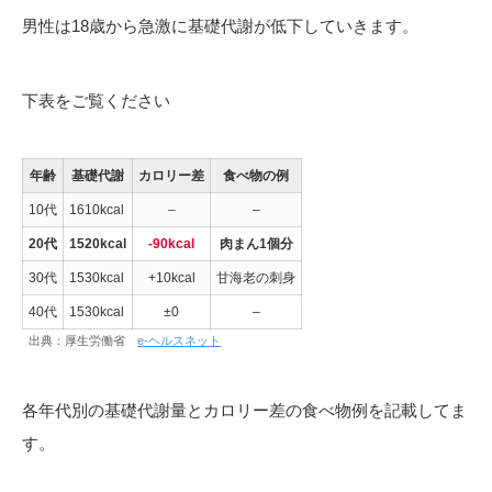
男性は18歳から急激に基礎代謝が低下していきます。
下表をご覧ください
年齢
基礎代謝
カロリー差
食べ物の例
10代
1610kcal
–
–
20代
1520kcal
-90kcal
肉まん1個分
30代
1530kcal
+10kcal
甘海老の刺身
40代
1530kcal
±0
–
出典：厚生労働省
e-ヘルスネット
各年代別の基礎代謝量とカロリー差の食べ物例を記載してま
す。