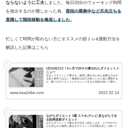
ならないように工夫
しました。毎日20分のウォーキング時間
を捻出するのが難しかった為、
普段の業務中など爪先立ちを
意識して階段移動を徹底しました
。
忙しくて時間が取れない方にオススメの筋トレ&運動方法を
解説した記事はこちら
1日10分だけ！5ヶ月で20キロ痩せれたダイエットメ
ニュー
ゆるくスタートして痩せる。確実に痩せるために必要なのはや
る気と根性ではない！徹底的な自己分析といかに楽に運動する
か。数々のダイエットにチャレンジするも失敗が続いて痩せる
のを諦めかけた時、一つのダイエットに出会いました。
www.bsa2ribe.com
2022.02.14
ながらダイエット 3選 スマホ,テレビ,見ながらでき
る効果抜群ダイエット
ながらダイエットで痩せる方法をご紹介します。スマホやテレ
ビを見ながら確実に痩せるダイエット方法3選を詳しく描いて