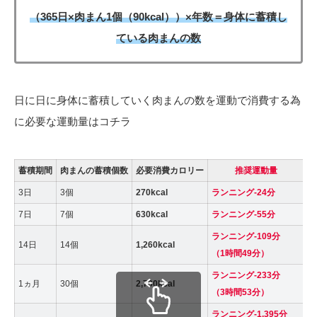
（365日×肉まん1個（90kcal））×年数＝身体に蓄積し
ている肉まんの数
日に日に身体に蓄積していく肉まんの数を運動で消費する為
に必要な運動量はコチラ
蓄積期間
肉まんの蓄積個数
必要消費カロリー
推奨運動量
消
3日
3個
270kcal
ランニング-24分
2
7日
7個
630kcal
ランニング-55分
6
ランニング-109分
14日
14個
1,260kcal
1
（1時間49分）
ランニング-233分
1ヵ月
30個
2,700kcal
2
（3時間53分）
ランニング-1,395分