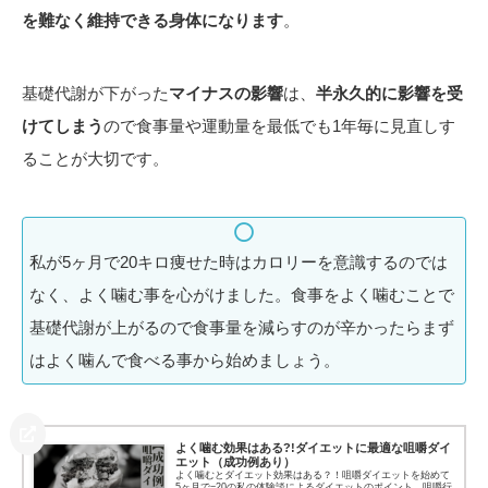
を難なく維持できる身体になります
。
基礎代謝が下がった
マイナスの影響
は、
半永久的に影響を受
けてしまう
ので食事量や運動量を最低でも1年毎に見直しす
ることが大切です。
私が5ヶ月で20キロ痩せた時はカロリーを意識するのでは
なく、よく噛む事を心がけました。食事をよく噛むことで
基礎代謝が上がるので食事量を減らすのが辛かったらまず
はよく噛んで食べる事から始めましょう。
よく噛む効果はある?!ダイエットに最適な咀嚼ダイ
エット（成功例あり）
よく噛むとダイエット効果はある？！咀嚼ダイエットを始めて
5ヶ月で−20の私の体験談によるダイエットのポイント。咀嚼行