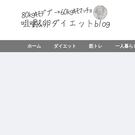
ホーム
ダイエット
筋トレ
一人暮ら