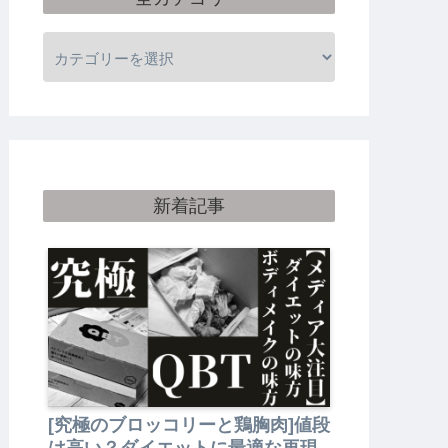
新着記事
[究極のブロッコリーと鶏胸肉]値段
は高い？ダイエットに最適な再現