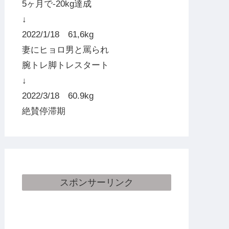
5ヶ月で-20kg達成
↓
2022/1/18 61,6kg
妻にヒョロ男と罵られ
腕トレ脚トレスタート
↓
2022/3/18 60.9kg
絶賛停滞期
スポンサーリンク