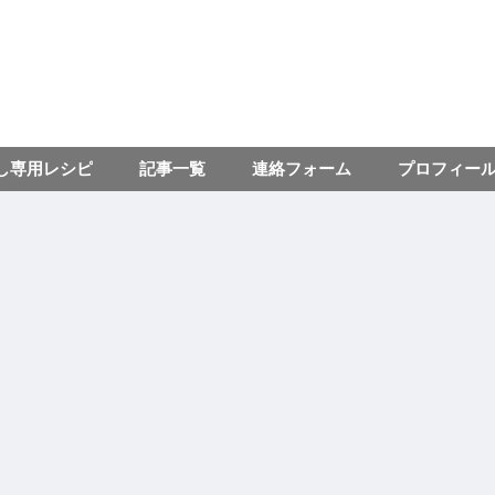
し専用レシピ
記事一覧
連絡フォーム
プロフィー