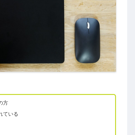
の方
れている