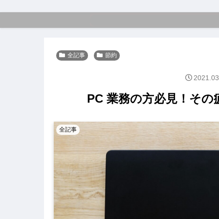
全記事
節約
2021.03
PC 業務の方必見！そ
全記事