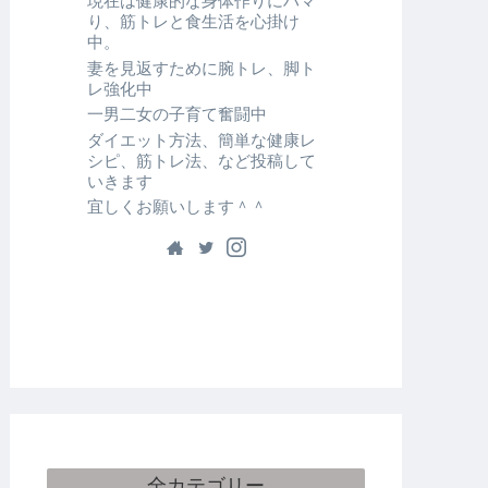
現在は健康的な身体作りにハマ
り、筋トレと食生活を心掛け
中。
妻を見返すために腕トレ、脚ト
レ強化中
一男二女の子育て奮闘中
ダイエット方法、簡単な健康レ
シピ、筋トレ法、など投稿して
いきます
宜しくお願いします＾＾
全カテゴリー