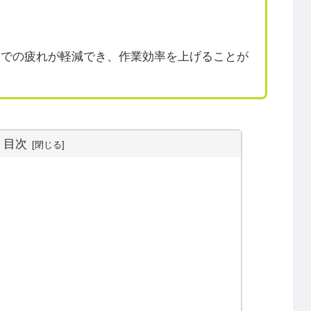
務での疲れが軽減でき、作業効率を上げることが
目次